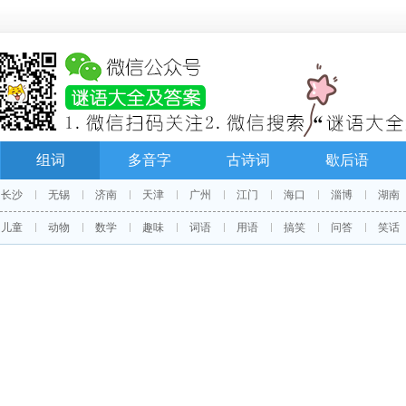
组词
多音字
古诗词
歇后语
长沙
无锡
济南
天津
广州
江门
海口
淄博
湖南
儿童
动物
数学
趣味
词语
用语
搞笑
问答
笑话