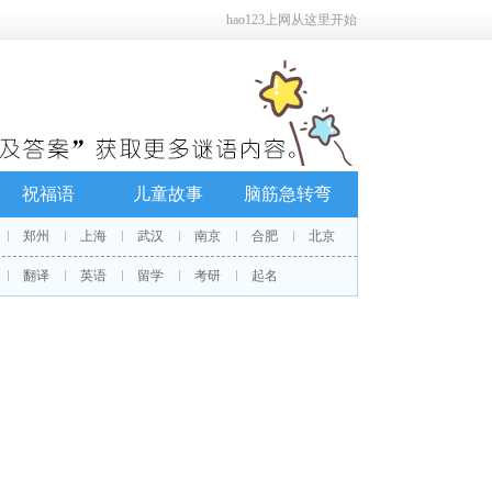
hao123上网从这里开始
祝福语
儿童故事
脑筋急转弯
郑州
上海
武汉
南京
合肥
北京
翻译
英语
留学
考研
起名