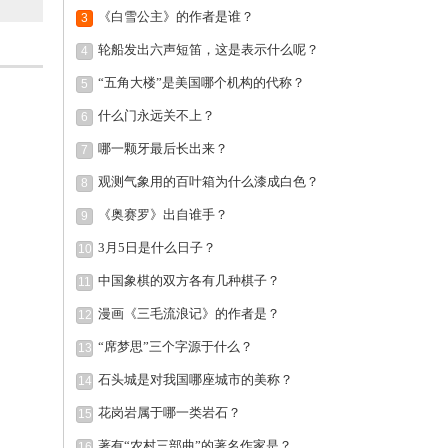
《白雪公主》的作者是谁？
3
轮船发出六声短笛，这是表示什么呢？
4
“五角大楼”是美国哪个机构的代称？
5
什么门永远关不上？
6
哪一颗牙最后长出来？
7
观测气象用的百叶箱为什么漆成白色？
8
《奥赛罗》出自谁手？
9
3月5日是什么日子？
10
中国象棋的双方各有几种棋子？
11
漫画《三毛流浪记》的作者是？
12
“席梦思”三个字源于什么？
13
石头城是对我国哪座城市的美称？
14
花岗岩属于哪一类岩石？
15
著有“农村三部曲”的著名作家是？
16