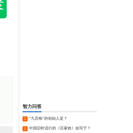
智力问答
“九宫格”的创始人是？
1
中国旧时流行的《百家姓》始写于？
2