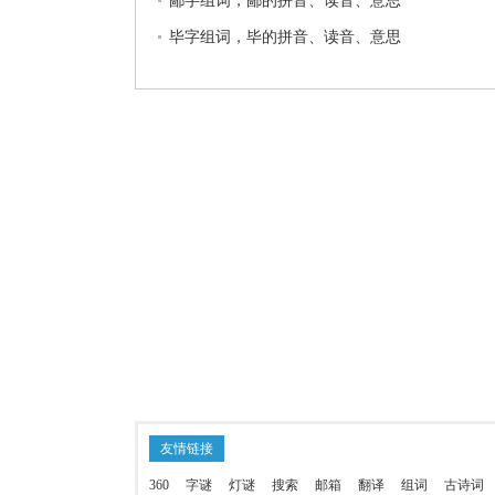
鄙字组词，鄙的拼音、读音、意思
毕字组词，毕的拼音、读音、意思
友情链接
360
字谜
灯谜
搜索
邮箱
翻译
组词
古诗词