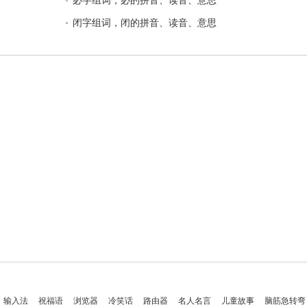
必字组词，必的拼音、读音、意思
闭字组词，闭的拼音、读音、意思
输入法
祝福语
浏览器
冷笑话
路由器
名人名言
儿童故事
脑筋急转弯