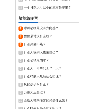
一个可以大可以小的地方是哪里？
17
脑筋急转弯
哪种动物最没有方向感？
1
猩猩最讨厌什么线？
2
什么菜煮不熟？
3
什么人骗别人也骗自己？
4
什么动物最怕水？
5
什么人一年中只工作一天？
6
什么样的人死后还会出现？
7
风的孩子叫什么？
8
万兽大王是谁？
9
会给人带来痛苦的光是什么光？
10
什么时候月亮会比太阳大？
11