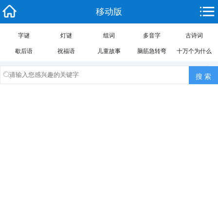
移动版
字谜
灯谜
组词
多音字
古诗词
歇后语
祝福语
儿童故事
脑筋急转弯
十万个为什么