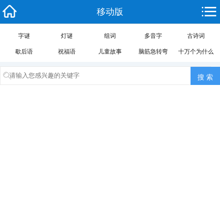
移动版
字谜
灯谜
组词
多音字
古诗词
歇后语
祝福语
儿童故事
脑筋急转弯
十万个为什么