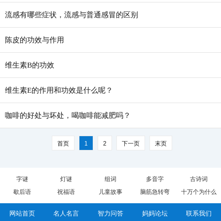
流感有哪些症状，流感与普通感冒的区别
陈皮的功效与作用
维生素B的功效
维生素E的作用和功效是什么呢？
咖啡的好处与坏处，喝咖啡能减肥吗？
首页
1
2
下一页
末页
字谜
灯谜
组词
多音字
古诗词
歇后语
祝福语
儿童故事
脑筋急转弯
十万个为什么
网站首页
名人名言
智力问答
妈妈论坛
联系我们