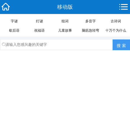
移动版
字谜
灯谜
组词
多音字
古诗词
歇后语
祝福语
儿童故事
脑筋急转弯
十万个为什么