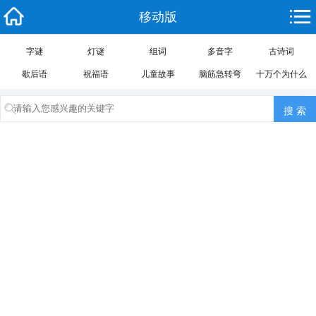
移动版
字谜
灯谜
组词
多音字
古诗词
歇后语
祝福语
儿童故事
脑筋急转弯
十万个为什么