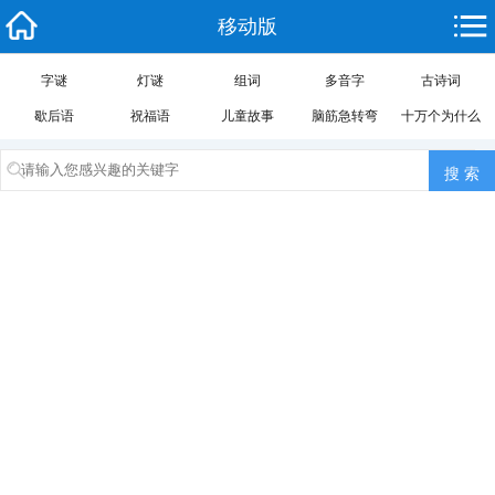
移动版
字谜
灯谜
组词
多音字
古诗词
歇后语
祝福语
儿童故事
脑筋急转弯
十万个为什么