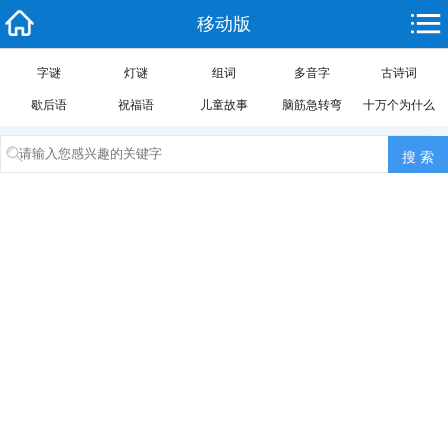
移动版
字谜
灯谜
组词
多音字
古诗词
歇后语
祝福语
儿童故事
脑筋急转弯
十万个为什么