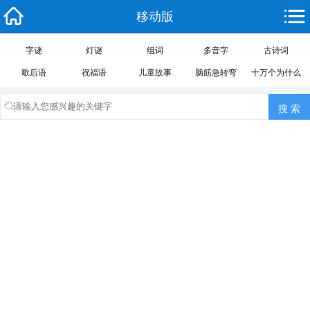
移动版
字谜
灯谜
组词
多音字
古诗词
歇后语
祝福语
儿童故事
脑筋急转弯
十万个为什么