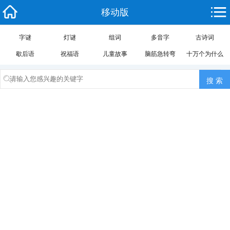
移动版
字谜
灯谜
组词
多音字
古诗词
歇后语
祝福语
儿童故事
脑筋急转弯
十万个为什么