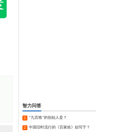
智力问答
“九宫格”的创始人是？
1
中国旧时流行的《百家姓》始写于？
2