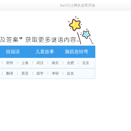
hao123上网从这里开始
祝福语
儿童故事
脑筋急转弯
郑州
上海
武汉
南京
合肥
北京
翻译
英语
留学
考研
起名