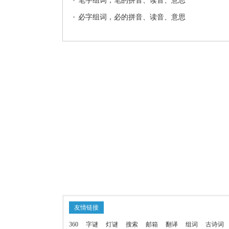
笔字组词，笔的拼音、读音、意思
必字组词，必的拼音、读音、意思
友情链接
360
字谜
灯谜
搜索
邮箱
翻译
组词
古诗词