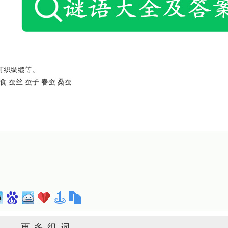
可织绸缎等。
食 蚕丝 蚕子 春蚕 桑蚕
更多组词