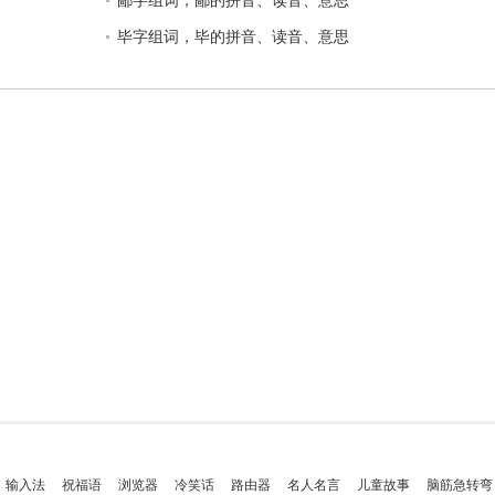
鄙字组词，鄙的拼音、读音、意思
毕字组词，毕的拼音、读音、意思
输入法
祝福语
浏览器
冷笑话
路由器
名人名言
儿童故事
脑筋急转弯