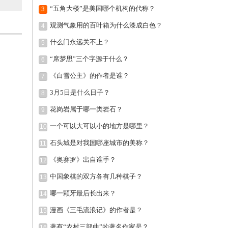
“五角大楼”是美国哪个机构的代称？
3
观测气象用的百叶箱为什么漆成白色？
4
什么门永远关不上？
5
“席梦思”三个字源于什么？
6
《白雪公主》的作者是谁？
7
3月5日是什么日子？
8
花岗岩属于哪一类岩石？
9
一个可以大可以小的地方是哪里？
10
石头城是对我国哪座城市的美称？
11
《奥赛罗》出自谁手？
12
中国象棋的双方各有几种棋子？
13
哪一颗牙最后长出来？
14
漫画《三毛流浪记》的作者是？
15
著有“农村三部曲”的著名作家是？
16