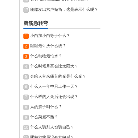
轮船发出六声短笛，这是表示什么呢？
17
脑筋急转弯
小白加小白等于什么？
1
猩猩最讨厌什么线？
2
什么动物最怕水？
3
什么时候月亮会比太阳大？
4
会给人带来痛苦的光是什么光？
5
什么人一年中只工作一天？
6
什么样的人死后还会出现？
7
风的孩子叫什么？
8
什么菜煮不熟？
9
什么人骗别人也骗自己？
10
哪种动物最没有方向感？
11