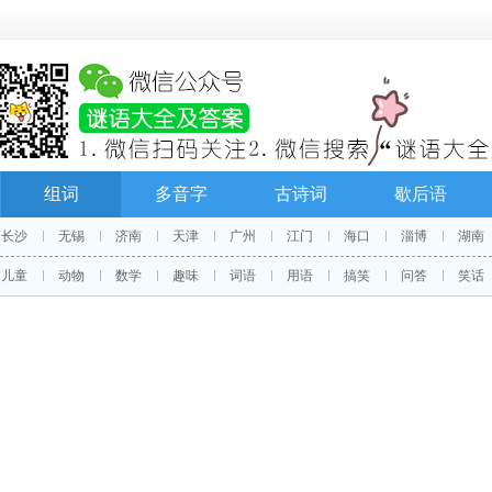
组词
多音字
古诗词
歇后语
长沙
无锡
济南
天津
广州
江门
海口
淄博
湖南
儿童
动物
数学
趣味
词语
用语
搞笑
问答
笑话