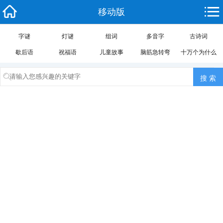
移动版
字谜
灯谜
组词
多音字
古诗词
歇后语
祝福语
儿童故事
脑筋急转弯
十万个为什么