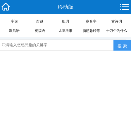
移动版
字谜
灯谜
组词
多音字
古诗词
歇后语
祝福语
儿童故事
脑筋急转弯
十万个为什么