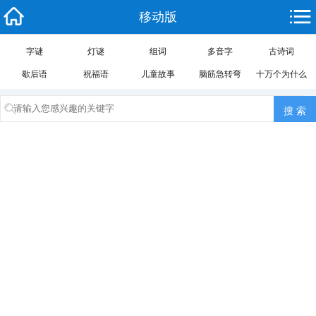
移动版
字谜
灯谜
组词
多音字
古诗词
歇后语
祝福语
儿童故事
脑筋急转弯
十万个为什么